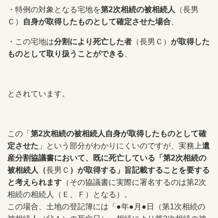
・特例の対象となる宅地を
第2次相続の被相続人
（長男
Ｃ）
自身が取得したものとして確定させた場合
、
・この宅地は
分割により死亡した者
（長男Ｃ）
が取得した
ものとして取り扱うことができる
、
とされています。
この「
第2次相続の被相続人
自身が取得したものとして確
定させた
」という部分がわかりにくいのですが、実務上
遺
産分割協議書において、既に死亡している「第2次相続の
被相続人（
長男Ｃ
）が取得する」旨記載することを要する
と考えられます
（その協議書に実際に署名するのは第2次
相続の相続人（Ｅ、Ｆ）となる）。
この場合、土地の登記簿には「●年●月●日（第1次相続の