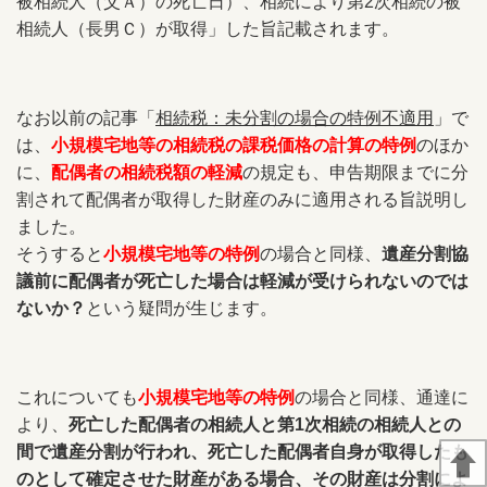
被相続人（父Ａ）の死亡日）、相続により第2次相続の被
相続人（長男Ｃ）が取得」した旨記載されます。
なお以前の記事「
相続税：未分割の場合の特例不適用
」で
は、
小規模宅地等の相続税の課税価格の計算の特例
のほか
に、
配偶者の相続税額の軽減
の規定も、
申告期限までに分
割されて配偶者が取得した財産のみに適用される旨説明し
ました。
そうすると
小規模宅地等の特例
の場合と同様、
遺産分割協
議前に配偶者が死亡した場合は軽減が受けられないのでは
ないか？
という疑問が生じます。
これについても
小規模宅地等の特例
の場合と同様、通達に
より、
死亡した配偶者の
相続人
と
第1次相続の相続人
との
間で
遺産分割
が行われ、死亡した配偶者
自身が取得したも
のとして確定させた財産がある場合
、その財産
は
分割によ