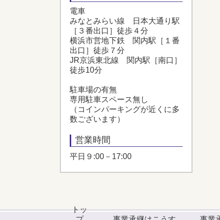
電車
みなとみらい線 日本大通り駅
［３番出口］徒歩４分
横浜市営地下鉄 関内駅［１番
出口］徒歩７分
JR京浜東北線 関内駅［南口］
徒歩10分
駐車場の有無
専用駐車スペース無し
（コインパーキングが近くに多
数ございます）
営業時間
平日９:00－17:00
トッ
プ
事業承継はこうす
事業