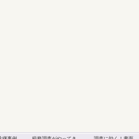
承継事例
税務調査がやってき
調査に効く！書面