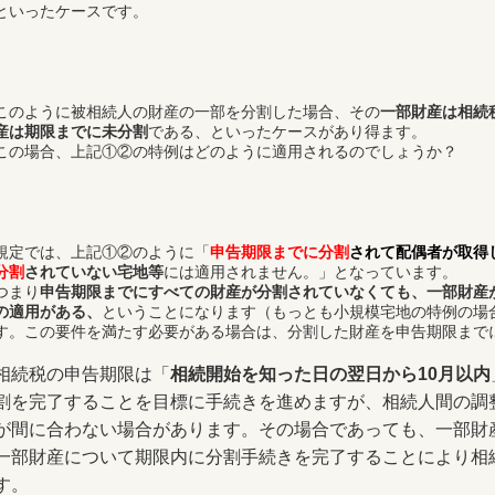
といったケースです。
このように被相続人の財産の一部を分割した場合、その
一部財産は相続
産は期限までに未分割
である、といったケースがあり得ます。
この場合、上記①②の特例はどのように適用されるのでしょうか？
規定では、上記①②のように「
申告期限までに分割
されて配偶者が取得
分割
されていない宅地等
には適用されません。」となっています。
つまり
申告期限までにすべての財産が分割されていなくても、一部財産
の適用がある、
ということになります（もっとも小規模宅地の特例の場
す。この要件を満たす必要がある場合は、分割した財産を申告期限まで
相続税の申告期限は「
相続開始を知った日の翌日から10月以内
割を完了することを目標に手続きを進めますが、相続人間の調
が間に合わない場合があります。その場合であっても、一部財
一部財産について期限内に分割手続きを完了することにより相
す。