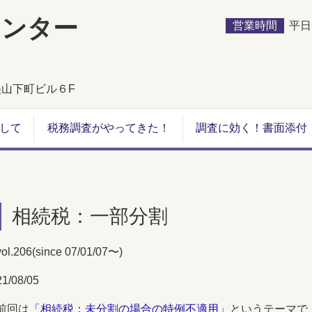
センター
営業時間
平日９
佐美山下町ビル６F
して
税務調査がやってきた！
調査に効く！書面添付
相続税：一部分割
vol.206(since 07/01/07〜)
21/08/05
前回は
「相続税：未分割の場合の特例不適用」
というテーマで