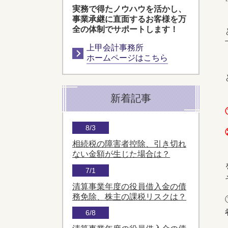
実務で得たノウハウを活かし、
事業承継に直面するお客様を万
全の体制でサポートします！
上甲会計事務所
ホームページはこちら
新着記事
8/3
相続税の障害者控除、引き切れ
ない金額が生じた場合は？
7/1
清算事業年度の役員借入金の債
務免除、株主の課税リスクは？
6/8