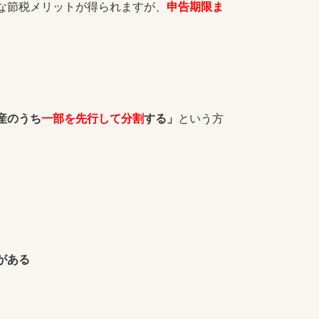
な節税メリットが得られますが、
申告期限ま
産のうち
一部を先行して分割
する」
という方
がある