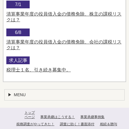
7/1
清算事業年度の役員借入金の債務免除、株主の課税リス
クは？
6/8
清算事業年度の役員借入金の債務免除、会社の課税リス
クは？
求人記事
税理士１名、引き続き募集中。
MENU
トップ
ページ
事業承継はこうする！
事業承継事例集
税務調査がやってきた！
調査に効く！書面添付
相続＆贈与