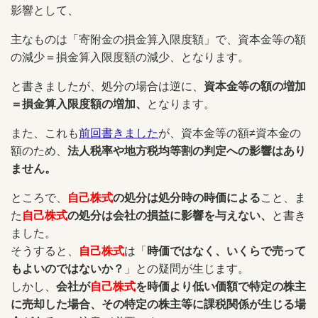
影響として、
主なものは「寄附金の損金算入限度額」で、資本金等の額
の減少＝損金算入限度額の減少、となります。
と書きましたが、処分の場合は逆に、
資本金等の額の増加
＝損金算入限度額の増加、
となります。
また、これも
前回書きました
が、資本金等の額≠資本金の
額のため、
法人税率や地方税均等割の判定への影響はあり
ません。
ところで、
自己株式
の処分は処分時の時価による
こと、
ま
た
自己株式
の処分は会社の損益に影響を与えない、
と書き
ました。
そうすると、
自己株式
は「
時価ではなく、いくらで売って
もよいのではないか？
」との疑問が生じます。
しかし、
会社が
自己株式
を時価より低い価額で特定の株主
に売却した場合、その特定の株主等に課税関係が生じる場