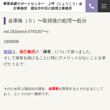
事業承継サポートセンター 上甲（じょうこう）会
計事務所 横浜市中区の税理士事務所
金庫株（５）〜取得後の処理〜処分
vol.182(since 07/01/07〜)
19/08/06
前回
は、
自己株式
の「
保有
」について述べました。
そして保有を続けることに特にデメリットがないことを挙
げたうえで、
そのため非上場会社の場合、
金庫株
を取得するとそのままにして
おく、というのが一般的です。