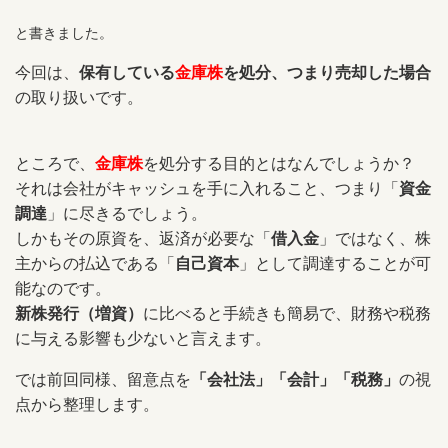
と書きました。
今回は、
保有している
金庫株
を処分、つまり売却した場合
の取り扱いです。
ところで、
金庫株
を処分する目的とはなんでしょうか？
それは会社がキャッシュを手に入れること、つまり「
資金
調達
」に尽きるでしょう。
しかもその原資を、返済が必要な「
借入金
」ではなく、株
主からの払込である「
自己資本
」として調達することが可
能なの
です。
新株発行（増資）
に比べると手続きも簡易で、財務や税務
に与える影響も少ないと言えます。
では前回同様、留意点を
「会社法」「会計」「税務」
の視
点から整理します。