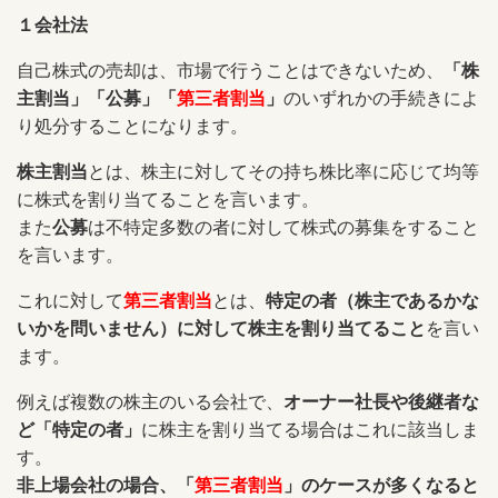
１会社法
自己株式の売却は、市場で行うことはできないため、
「株
主割当」「公募」「
第三者割当
」
のいずれかの手続きによ
り処分することになります。
株主割当
とは、株主に対してその持ち株比率に応じて均等
に株式を割り当てることを言います。
また
公募
は不特定多数の者に対して株式の募集をすること
を言います。
これに対して
第三者割当
とは、
特定の者（株主であるかな
いかを問いません）に対して株主を割り当てること
を言い
ます。
例えば複数の株主のいる会社で、
オーナー社長や後継者な
ど「特定の者」
に株主を割り当てる場合はこれに該当しま
す。
非上場会社の場合、「
第三者割当
」のケースが多くなると