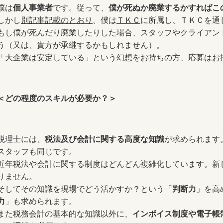
僕は
個人事業者
です。従って、
僕が死ぬか廃業するかすればこ
しかし
別記事記載のとおり
、僕は
ＴＫＣ
に所属し、ＴＫＣを通
もし僕が死んだり廃業したりした場合、スタッフやクライアン
う（又は、貴方が承継するかもしれません）。
「大企業は安定している」という幻想をお持ちの方、応募はお
＜どの程度のスキルが必要か？＞
税理士には、
税法及び会計に関する高度な知識
が求められます
スタッフも同じです。
近年税法や会計に関する制度はどんどん複雑化しています。新
りません。
そしてその知識を現場でどう活かすか？という「
判断力
」を高
力
」も求められます。
また税務会計の基本的な知識以外に、
インボイス制度や電子帳