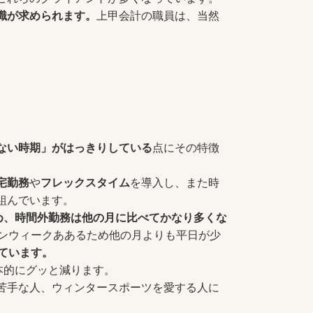
識が求められます。
上甲会計の職員は、当然
ない時期」がはっきりしている
点にその特徴
宅勤務
や
フレックスタイム
を導入し、また時
組んでいます。
め、時間外勤務は他の月に比べてかなり多くな
デンウィークああるため他の月よりも平日が少
ています。
本的にグッと減ります。
苦手な人、ウィンタースポーツを愛する人に