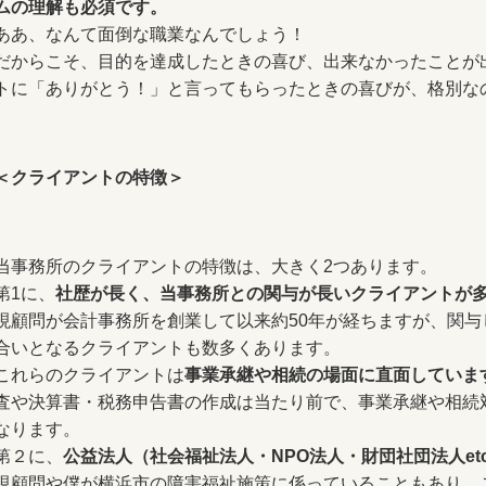
ムの理解も必須です。
ああ、なんて面倒な職業なんでしょう！
だからこそ、目的を達成したときの喜び、出来なかったことが
トに「ありがとう！」と言ってもらったときの喜びが、格別な
＜クライアントの特徴＞
当事務所のクライアントの特徴は、大きく2つあります。
第1に、
社歴が長く、当事務所との関与が長いクライアントが
現顧問が会計事務所を創業して以来約50年が経ちますが、関与
合いとなるクライアントも数多くあります。
これらのクライアントは
事業承継や相続の場面に直面していま
査や決算書・税務申告書の作成は当たり前で、事業承継や相続
なります。
第２に、
公益法人（社会福祉法人・NPO法人・財団社団法人et
現顧問や僕が横浜市の障害福祉施策に係っていることもあり、