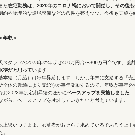
また
在宅勤務は、2020年のコロナ禍において開始し、その後
制約や物理的な環境整備などの条件を整えつつ、今後も実施を
＜年収＞
現スタッフの2023年の年収は400万円台〜800万円台です。
会
水準だと思っています。
基本給（月給）は毎年昇給します。しかし年末に支給する「売
所全体の業績により支給額が毎年変動するので、年収が毎年必
なお2023年は定期昇給のほかに
ベースアップを実施しました
。
ながら、ベースアップを検討していきたいと考えています。
以上思いつくまま、応募者がおそらく求めているであろう上甲
た。