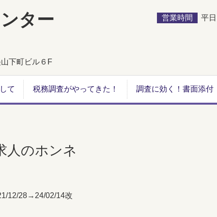
センター
営業時間
平日９
佐美山下町ビル６F
して
税務調査がやってきた！
調査に効く！書面添付
求人のホンネ
21/12/28→24/02/14改