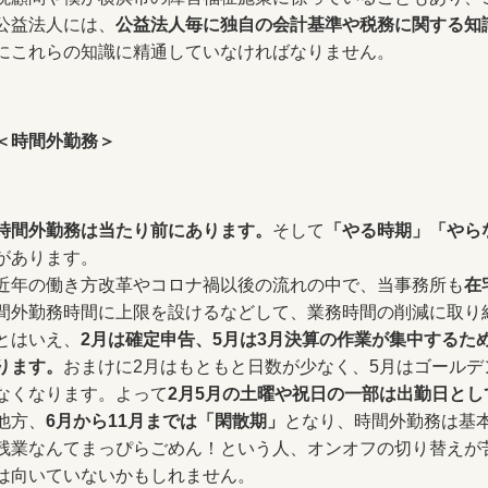
公益法人には、
公益法人毎に独自の会計基準や税務に関する知
にこれらの知識に精通していなければなりません。
＜時間外勤務＞
時間外勤務は当たり前にあります。
そして
「やる時期」「やら
があります。
​近年の働き方改革やコロナ禍以後の流れの中で、当事務所も
在
間外勤務時間に上限を設けるなどして、業務時間の削減に取り
とはいえ、
2月は確定申告、5月は3月決算の作業が集中するた
ります。
おまけに2月はもともと日数が少なく、5月はゴール
なくなります。よって
2月5月の土曜や祝日の一部は出勤日とし
他方、
6月から11月までは「閑散期」
となり、時間外勤務は基
残業なんてまっぴらごめん！という人、オンオフの切り替えが
は向いていないかもしれません。