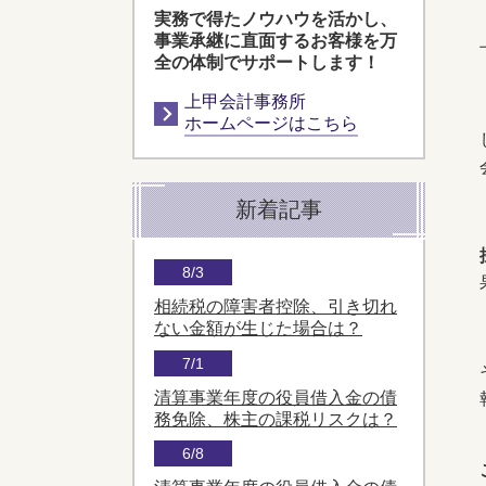
実務で得たノウハウを活かし、
事業承継に直面するお客様を万
全の体制でサポートします！
上甲会計事務所
ホームページはこちら
新着記事
8/3
相続税の障害者控除、引き切れ
ない金額が生じた場合は？
7/1
清算事業年度の役員借入金の債
務免除、株主の課税リスクは？
6/8